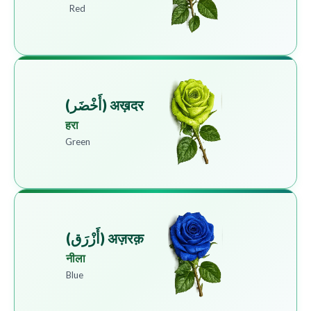
Red
अख़दर (أَخْضَر)
हरा
Green
अज़रक़ (أَزْرَق)
नीला
Blue