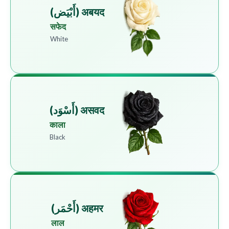
अबयद (أَبْيَض)
सफेद
White
असवद (أَسْوَد)
काला
Black
अहमर (أَحْمَر)
लाल