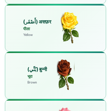
असफ़र (أَصْفَر)
पीला
Yellow
बुन्नी (بُنِّي)
भूरा
Brown