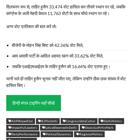
दिलचस्प रूप से, ताहिर हुसैन 33,474 वोट हासिल कर तीसरे स्थान पर रहे, जबकि
कांग्रेस के अली मेहदी केवल 11,763 वोटों के साथ चौथे स्थान पर रहे।
अगर वोट प्रतिशत की बात करें तो:
बीजेपी के मोहन सिंह बिष्ट को 42.36% वोट मिले,
आम आदमी पार्टी के आदिल अहमद खान को 33.62% वोट मिले,
जबकि एआईएमआईएम के ताहिर हुसैन को 16.64% वोट प्राप्त हुए।
यानी भले ही ताहिर हुसैन चुनाव नहीं जीत पाए, लेकिन उन्होंने ठीक ठाक संख्या में वोट
हासिल किए।
हिन्दी मंगल टाइपिंग यहाँ सीखें
AAPWipedOut
BJPInDelhi
CongressVoteCutter
DelhiPolitics
ImpactfulLeaders
LotusBloomedInDelhi
OwaisiLeftHisMark
PartyPerformance
PoliticalDynamics
RegionalPolitics