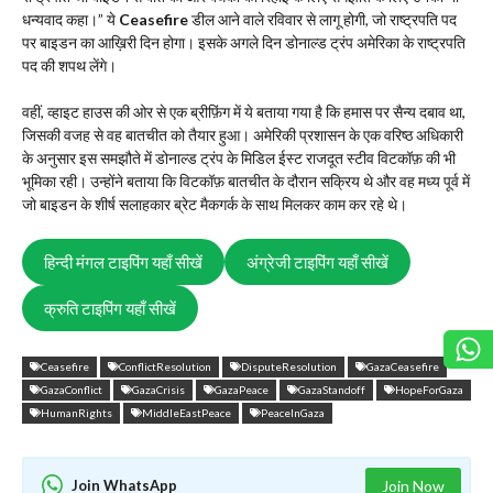
धन्यवाद कहा।” ये
Ceasefire
डील आने वाले रविवार से लागू होगी, जो राष्ट्रपति पद
पर बाइडन का आख़िरी दिन होगा। इसके अगले दिन डोनाल्ड ट्रंप अमेरिका के राष्ट्रपति
पद की शपथ लेंगे।
वहीं, व्हाइट हाउस की ओर से एक ब्रीफ़िंग में ये बताया गया है कि हमास पर सैन्य दबाव था,
जिसकी वजह से वह बातचीत को तैयार हुआ। अमेरिकी प्रशासन के एक वरिष्ठ अधिकारी
के अनुसार इस समझौते में डोनाल्ड ट्रंप के मिडिल ईस्ट राजदूत स्टीव विटकॉफ़ की भी
भूमिका रही। उन्होंने बताया कि विटकॉफ़ बातचीत के दौरान सक्रिय थे और वह मध्य पूर्व में
जो बाइडन के शीर्ष सलाहकार ब्रेट मैकगर्क के साथ मिलकर काम कर रहे थे।
हिन्दी मंगल टाइपिंग यहाँ सीखें
अंग्रेजी टाइपिंग यहाँ सीखें
क्रुति टाइपिंग यहाँ सीखें
Ceasefire
ConflictResolution
DisputeResolution
GazaCeasefire
GazaConflict
GazaCrisis
GazaPeace
GazaStandoff
HopeForGaza
HumanRights
MiddleEastPeace
PeaceInGaza
Join WhatsApp
Join Now