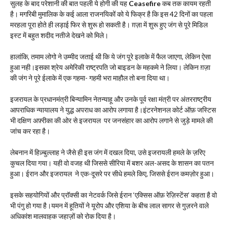
सुलह के बाद परेशानी की बात पहली ये होगी की यह
Ceasefire
कब तक कायम रहती
है। मगरिबी मुमालिक के कई आला राजनयिकों को ये फिक्र है कि इस 42 दिनों का पहला
मरहला पूरा होते ही लड़ाई फिर से शुरू हो सकती है। ग़ज़ा में शुरू हुए जंग से पूरे मिडिल
इस्ट में बहुत शदीद नतीजे देखने को मिले।
हालांकि, तमाम लोगो ने उम्मीद जताई थी कि ये जंग पूरे इलाके में फैल जाएगा, लेकिन ऐसा
हुआ नही।इसका श्रेय अमेरिकी राष्ट्रपति जो बाइडन के महकमे ने लिया। लेकिन ग़ज़ा
की जंग ने पूरे ईलाके में एक गहमा- गहमी भरा माहौल तो बना दिया था।
इजरायल के प्रधानमंत्री बिन्यामिन नेतन्याहू और उनके पूर्व रक्षा मंत्री पर अंतरराष्ट्रीय
आपराधिक न्यायालय ने युद्ध अपराध का आरोप लगाया है।इंटरनेशनल कोर्ट ऑफ़ जस्टिस
भी दक्षिण अफ़्रीका की ओर से इजरायल पर जनसंहार का आरोप लगाने से जुड़े मामले की
जांच कर रहा है।
लेबनान में हिज़्बुल्लाह ने जैसे ही इस जंग में दखल दिया, उसे इजरायली हमले के ज़रिए
कुचल दिया गया। यही वो वजह थी जिससे सीरिया में बशर अल-असद के शासन का पतन
हुआ। ईरान और इजरायल ने एक-दूसरे पर सीधे हमले किए, जिससे ईरान कमज़ोर हुआ।
इसके सहयोगियों और प्रॉक्सी का नेटवर्क जिसे ईरान ‘एक्सिस ऑफ़ रेज़िस्टेंस’ कहता है वो
भी पंगु हो गया है।यमन में हूतियों ने यूरोप और एशिया के बीच लाल सागर से गुज़रने वाले
अधिकांश मालवाहक जहाज़ों को रोक दिया है।